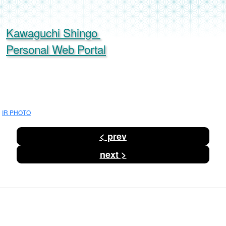
Kawaguchi Shingo
Personal Web Portal
IR PHOTO
投
< prev
稿
ナ
ビ
next >
ゲ
ー
シ
ョ
ン