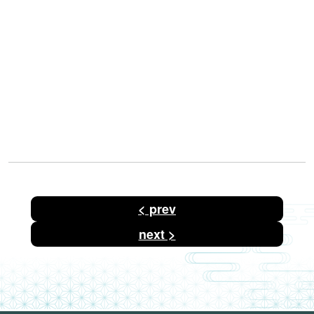
投
< prev
稿
ナ
ビ
next >
ゲ
ー
シ
ョ
ン