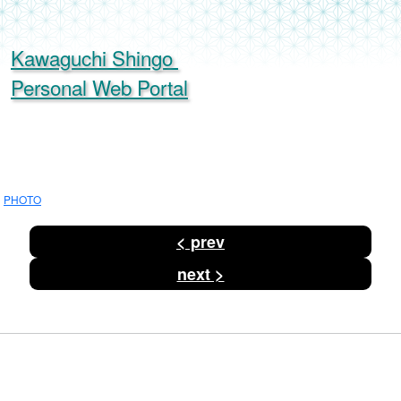
Kawaguchi Shingo
Personal Web Portal
PHOTO
投
< prev
稿
ナ
ビ
next >
ゲ
ー
シ
ョ
ン