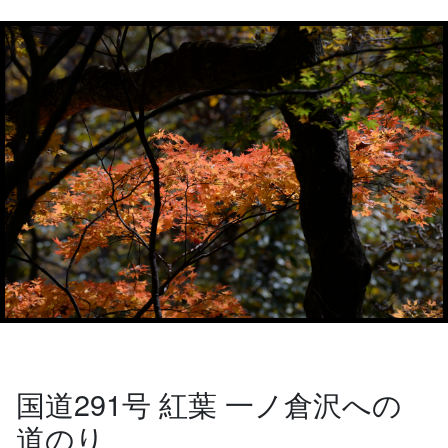
国道291号 紅葉 一ノ倉沢への
道のり