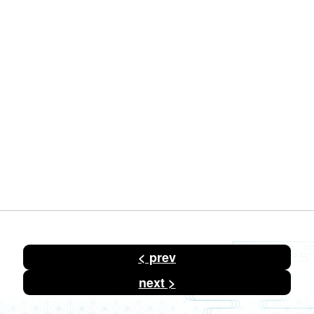
投
< prev
稿
ナ
ビ
next >
ゲ
ー
シ